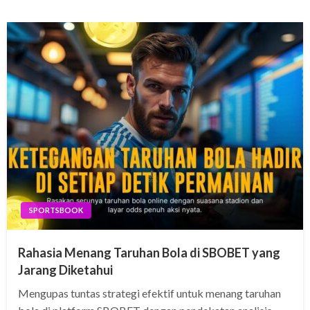
SPORTSBOOK
Rahasia Menang Taruhan Bola di SBOBET yang
Jarang Diketahui
Mengupas tuntas strategi efektif untuk menang taruhan