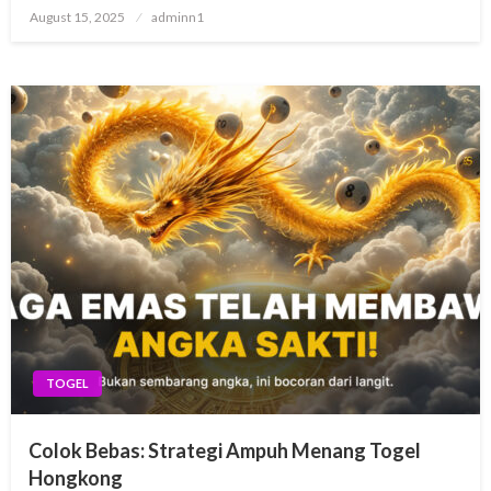
Posted
August 15, 2025
adminn1
on
TOGEL
Colok Bebas: Strategi Ampuh Menang Togel
Hongkong