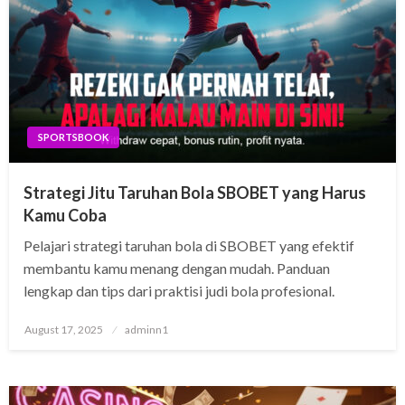
SPORTSBOOK
Strategi Jitu Taruhan Bola SBOBET yang Harus
Kamu Coba
Pelajari strategi taruhan bola di SBOBET yang efektif
membantu kamu menang dengan mudah. Panduan
lengkap dan tips dari praktisi judi bola profesional.
Posted
August 17, 2025
adminn1
on