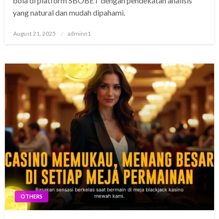
bola di platform SBOBET dengan pendekatan analisis
yang natural dan mudah dipahami.
Posted
August 21, 2025
adminn1
on
OTHERS