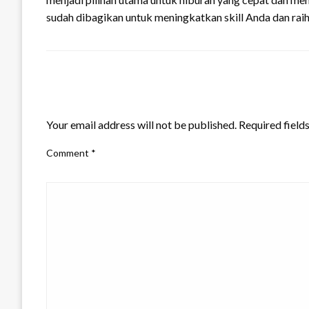
sudah dibagikan untuk meningkatkan skill Anda dan ra
LEAVE A RESPONSE
Your email address will not be published.
Required field
Comment
*