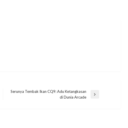
Serunya Tembak Ikan CQ9: Adu Ketangkasan
Next
di Dunia Arcade
Post