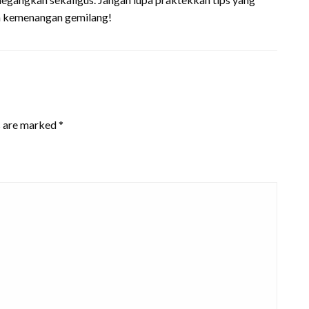
ih kemenangan gemilang!
s are marked
*