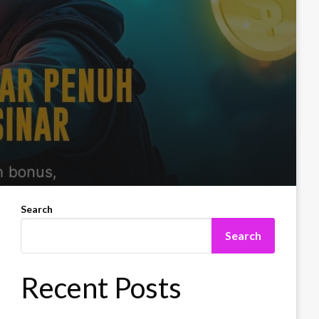
Search
Search
Recent Posts