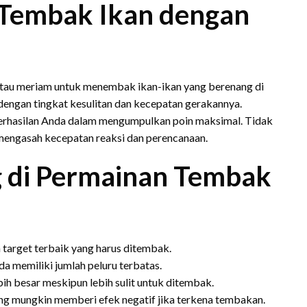
Tembak Ikan dengan
atau meriam untuk menembak ikan-ikan yang berenang di
a dengan tingkat kesulitan dan kecepatan gerakannya.
erhasilan Anda dalam mengumpulkan poin maksimal. Tidak
mengasah kecepatan reaksi dan perencanaan.
g di Permainan Tembak
 target terbaik yang harus ditembak.
a memiliki jumlah peluru terbatas.
h besar meskipun lebih sulit untuk ditembak.
ng mungkin memberi efek negatif jika terkena tembakan.