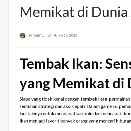
Memikat di Dunia
Posted
adminn1
March 18, 2026
on
Tembak Ikan: Sen
yang Memikat di 
Siapa yang tidak kenal dengan
tembak ikan
, permaina
sentuhan strategi dan aksi cepat? Dalam game ini, pem
laut lainnya untuk mendapatkan poin dan mencapai sk
ikan menjadi favorit banyak orang yang mencari hiburan