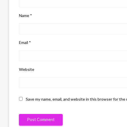
Name
*
Email
*
Website
Save my name, email, and website in this browser for the