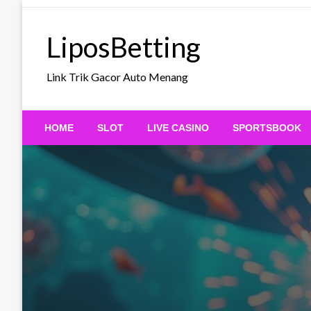
Skip
to
LiposBetting
content
Link Trik Gacor Auto Menang
HOME
SLOT
LIVE CASINO
SPORTSBOOK