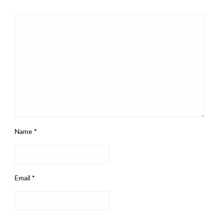
Name
*
Email
*