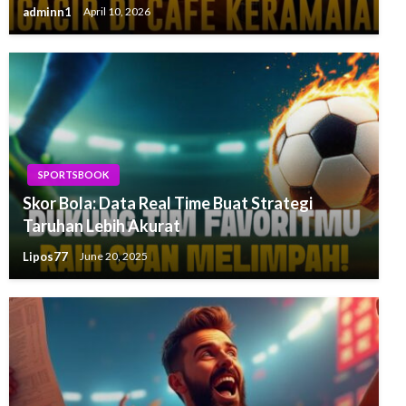
adminn1
April 10, 2026
SPORTSBOOK
Skor Bola: Data Real Time Buat Strategi
Taruhan Lebih Akurat
Lipos77
June 20, 2025