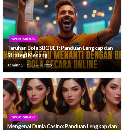
SPORTSBOOK
Taruhan Bola SBOBET: Panduan Lengkap dan
Strategi Menang
adminn1
October 7, 2025
SPORTSBOOK
Mengenal Dunia Casino: Panduan Lengkap dan