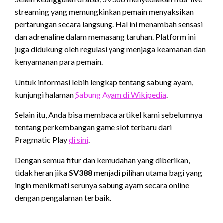
streaming yang memungkinkan pemain menyaksikan
pertarungan secara langsung. Hal ini menambah sensasi
dan adrenaline dalam memasang taruhan. Platform ini
juga didukung oleh regulasi yang menjaga keamanan dan
kenyamanan para pemain.
Untuk informasi lebih lengkap tentang sabung ayam,
kunjungi halaman
Sabung Ayam di Wikipedia
.
Selain itu, Anda bisa membaca artikel kami sebelumnya
tentang perkembangan game slot terbaru dari
Pragmatic Play
di sini
.
Dengan semua fitur dan kemudahan yang diberikan,
tidak heran jika
SV388
menjadi pilihan utama bagi yang
ingin menikmati serunya sabung ayam secara online
dengan pengalaman terbaik.