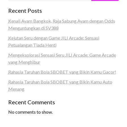
Recent Posts
Kenali Ayam Bangkok, Raja Sabung Ayam dengan Odds
Menguntungkan di SV388
Kejutan Seru dengan Game JILI Arcade: Sensasi
Petualangan Tiada Henti
Mengeksplorasi Sensasi Seru JILI Arcade: Game Arcade
yang Menghibur
Rahasia Taruhan Bola SBOBET yang Bikin Kamu Gacor!
Rahasia Taruhan Bola SBOBET yang Bikin Kamu Auto
Menang
Recent Comments
No comments to show.