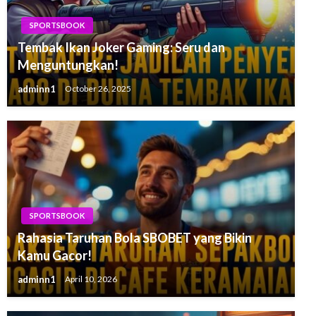
SPORTSBOOK
Tembak Ikan Joker Gaming: Seru dan
Menguntungkan!
adminn1
October 26, 2025
SPORTSBOOK
Rahasia Taruhan Bola SBOBET yang Bikin
Kamu Gacor!
adminn1
April 10, 2026