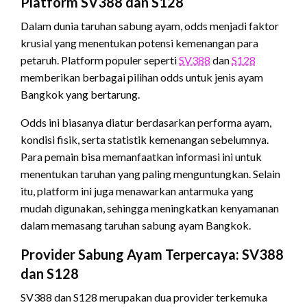
Platform SV388 dan S128
Dalam dunia taruhan sabung ayam, odds menjadi faktor
krusial yang menentukan potensi kemenangan para
petaruh. Platform populer seperti
SV388
dan
S128
memberikan berbagai pilihan odds untuk jenis ayam
Bangkok yang bertarung.
Odds ini biasanya diatur berdasarkan performa ayam,
kondisi fisik, serta statistik kemenangan sebelumnya.
Para pemain bisa memanfaatkan informasi ini untuk
menentukan taruhan yang paling menguntungkan. Selain
itu, platform ini juga menawarkan antarmuka yang
mudah digunakan, sehingga meningkatkan kenyamanan
dalam memasang taruhan sabung ayam Bangkok.
Provider Sabung Ayam Terpercaya: SV388
dan S128
SV388 dan S128 merupakan dua provider terkemuka