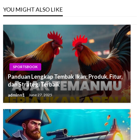
YOU MIGHT ALSO LIKE
SPORTSBOOK
Panduan Lengkap Tembak Ikan: Produk, Fitur,
dan Strategi Terbaik
adminn1
June 27, 2025