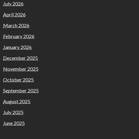
July 2026
April 2026
March 2026
February 2026
January 2026
December 2025
November 2025
October 2025
September 2025
August 2025
July 2025
June 2025