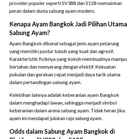
provider populer seperti SV388 dan S128 memainkan
peran dalam dunia sabung ayam modern.
Kenapa Ayam Bangkok Jadi Pilihan Utama
Sabung Ayam?
Ayam Bangkok dikenal sebagai jenis ayam petarung
yang memiliki postur tubuh yang kuat dan agresif.
Karakteristik fisiknya yang kokoh membuatnya mampu
bertahan dan menyerang dengan efektif. Kekuatan
pukulan dan gerakan cepat menjadi daya tarik utama
dalam pertandingan sabung ayam.
Kelebihan lainnya adalah keberanian ayam Bangkok
dalam menghadapi lawan, sehingga menjadi simbol
keberanian dalam arena sabung ayam. Tidak heran jika
ayam ini mendapat julukan
raja sabung ayam
.
Odds dalam Sabung Ayam Bangkok di