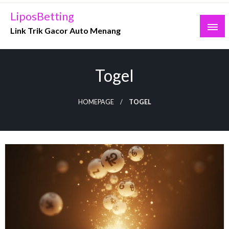
Skip
LiposBetting
to
Link Trik Gacor Auto Menang
content
Togel
HOMEPAGE
TOGEL