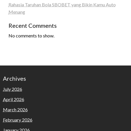
Rahasia Taruhan Bola SBOBET yang Bikin Kamu Auto
Menang
Recent Comments
No comments to show.
Archives
July 2026
April 2026
March 2026
February 2026
January 2026