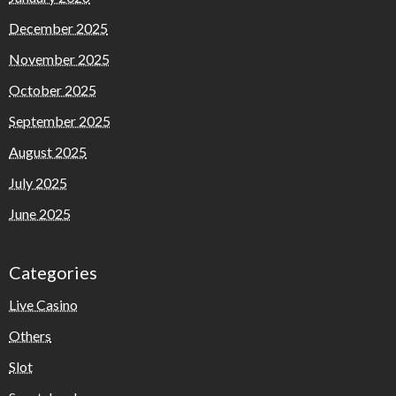
December 2025
November 2025
October 2025
September 2025
August 2025
July 2025
June 2025
Categories
Live Casino
Others
Slot