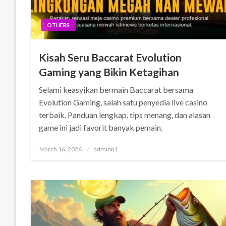
OTHERS
Kisah Seru Baccarat Evolution
Gaming yang Bikin Ketagihan
Selami keasyikan bermain Baccarat bersama
Evolution Gaming, salah satu penyedia live casino
terbaik. Panduan lengkap, tips menang, dan alasan
game ini jadi favorit banyak pemain.
Posted
March 16, 2026
adminn1
on