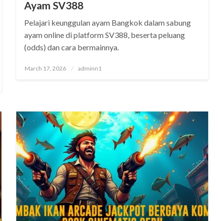
Ayam SV388
Pelajari keunggulan ayam Bangkok dalam sabung
ayam online di platform SV388, beserta peluang
(odds) dan cara bermainnya.
Posted
March 17, 2026
adminn1
on