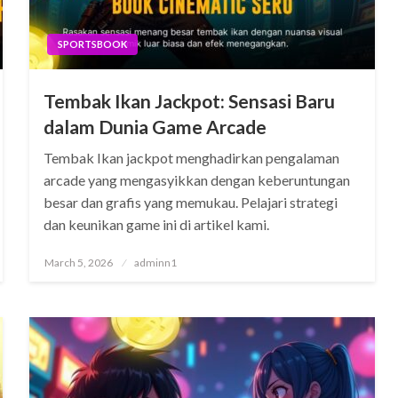
SPORTSBOOK
Tembak Ikan Jackpot: Sensasi Baru
dalam Dunia Game Arcade
Tembak Ikan jackpot menghadirkan pengalaman
arcade yang mengasyikkan dengan keberuntungan
besar dan grafis yang memukau. Pelajari strategi
dan keunikan game ini di artikel kami.
Posted
March 5, 2026
adminn1
on