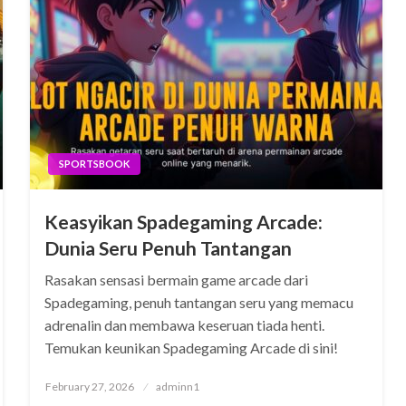
SPORTSBOOK
Keasyikan Spadegaming Arcade:
Dunia Seru Penuh Tantangan
Rasakan sensasi bermain game arcade dari
Spadegaming, penuh tantangan seru yang memacu
adrenalin dan membawa keseruan tiada henti.
Temukan keunikan Spadegaming Arcade di sini!
Posted
February 27, 2026
adminn1
on