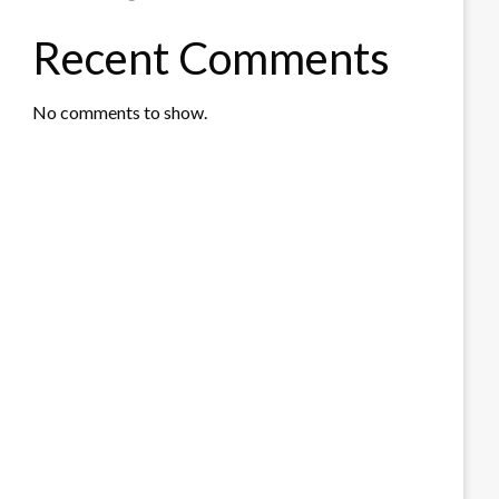
Recent Comments
No comments to show.