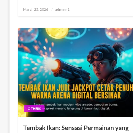
Posted
March 25, 2026
adminn1
on
OTHERS
Tembak Ikan: Sensasi Permainan yang