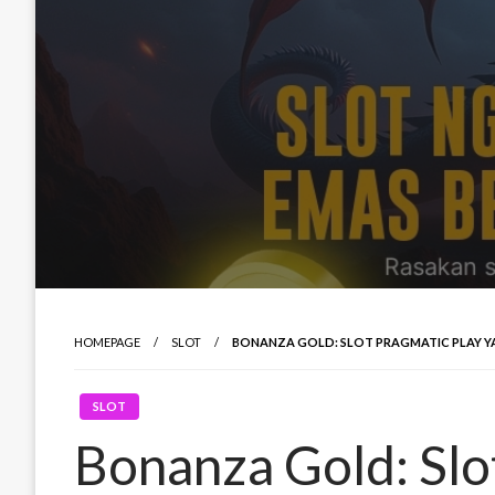
HOMEPAGE
SLOT
BONANZA GOLD: SLOT PRAGMATIC PLAY YA
SLOT
Bonanza Gold: Slo