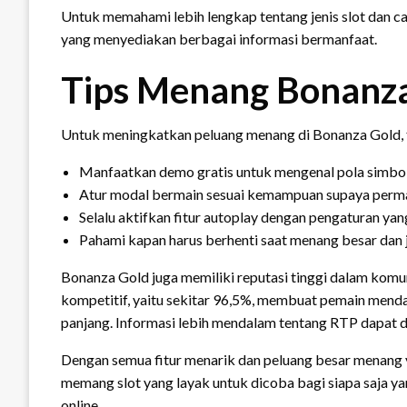
Untuk memahami lebih lengkap tentang jenis slot dan c
yang menyediakan berbagai informasi bermanfaat.
Tips Menang Bonanz
Untuk meningkatkan peluang menang di Bonanza Gold, f
Manfaatkan demo gratis untuk mengenal pola simbol 
Atur modal bermain sesuai kemampuan supaya perma
Selalu aktifkan fitur autoplay dengan pengaturan ya
Pahami kapan harus berhenti saat menang besar dan j
Bonanza Gold juga memiliki reputasi tinggi dalam komun
kompetitif, yaitu sekitar 96,5%, membuat pemain mend
panjang. Informasi lebih mendalam tentang RTP dapat di
Dengan semua fitur menarik dan peluang besar menang 
memang slot yang layak untuk dicoba bagi siapa saja y
online.