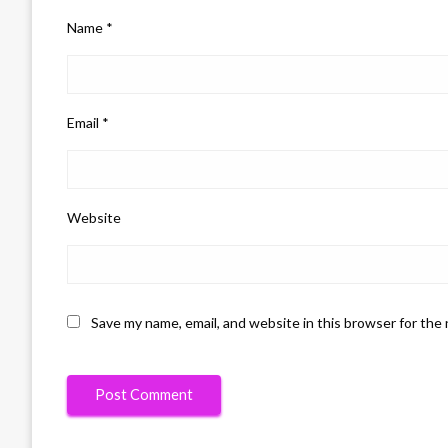
Name
*
Email
*
Website
Save my name, email, and website in this browser for the