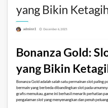
yang Bikin Ketagi
Posted
adminn1
December 6, 2025
on
Bonanza Gold: Sl
yang Bikin Ketag
Bonanza Gold adalah salah satu permainan slot paling 
bermain yang berbeda dibandingkan slot pada umumny
grafis memukau, game ini berhasil menarik perhatian pa
pengalaman slot yang menyenangkan dan penuh peluang