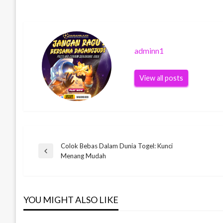
adminn1
View all posts
Colok Bebas Dalam Dunia Togel: Kunci
Post
Previous
Menang Mudah
Post
navigation
YOU MIGHT ALSO LIKE