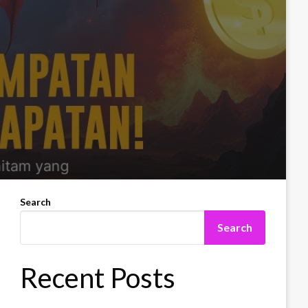
Search
Search
Recent Posts