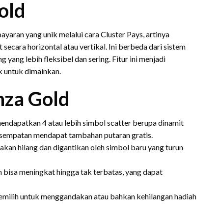
old
aran yang unik melalui cara Cluster Pays, artinya
ecara horizontal atau vertikal. Ini berbeda dari sistem
yang lebih fleksibel dan sering. Fitur ini menjadi
k untuk dimainkan.
nza Gold
endapatkan 4 atau lebih simbol scatter berupa dinamit
kesempatan mendapat tambahan putaran gratis.
an hilang dan digantikan oleh simbol baru yang turun
n bisa meningkat hingga tak terbatas, yang dapat
milih untuk menggandakan atau bahkan kehilangan hadiah