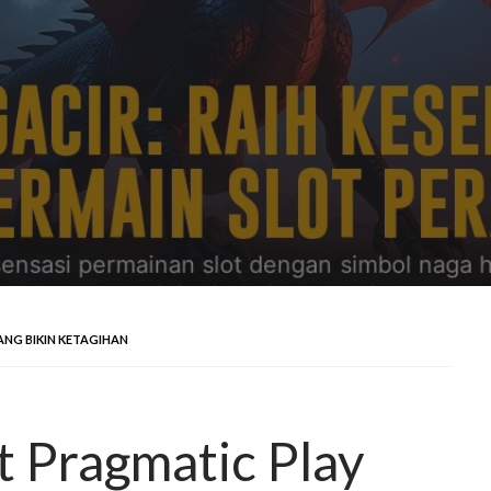
NG BIKIN KETAGIHAN
t Pragmatic Play