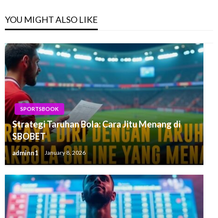
YOU MIGHT ALSO LIKE
SPORTSBOOK
Strategi Taruhan Bola: Cara Jitu Menang di
SBOBET
adminn1
January 8, 2026