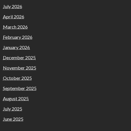
July 2026
April 2026
March 2026
February 2026
January 2026
December 2025
November 2025
October 2025
September 2025
August 2025
July 2025
June 2025