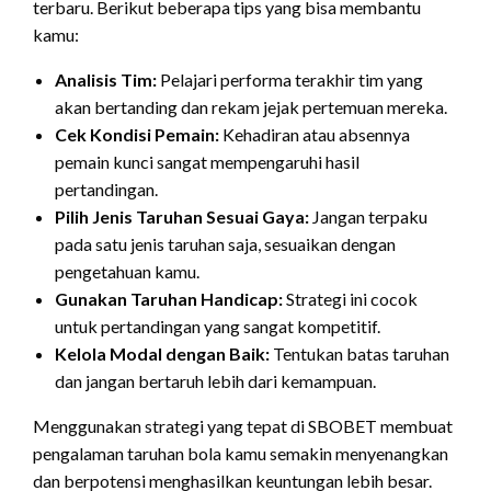
terbaru. Berikut beberapa tips yang bisa membantu
kamu:
Analisis Tim:
Pelajari performa terakhir tim yang
akan bertanding dan rekam jejak pertemuan mereka.
Cek Kondisi Pemain:
Kehadiran atau absennya
pemain kunci sangat mempengaruhi hasil
pertandingan.
Pilih Jenis Taruhan Sesuai Gaya:
Jangan terpaku
pada satu jenis taruhan saja, sesuaikan dengan
pengetahuan kamu.
Gunakan Taruhan Handicap:
Strategi ini cocok
untuk pertandingan yang sangat kompetitif.
Kelola Modal dengan Baik:
Tentukan batas taruhan
dan jangan bertaruh lebih dari kemampuan.
Menggunakan strategi yang tepat di SBOBET membuat
pengalaman taruhan bola kamu semakin menyenangkan
dan berpotensi menghasilkan keuntungan lebih besar.