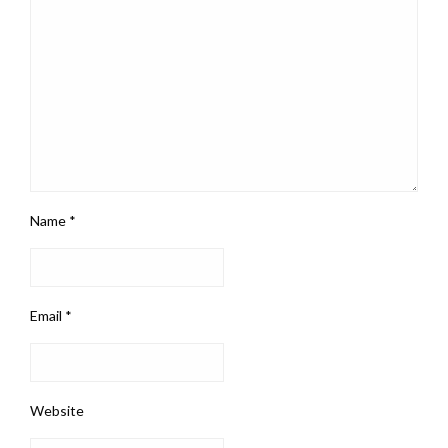
Name
*
Email
*
Website