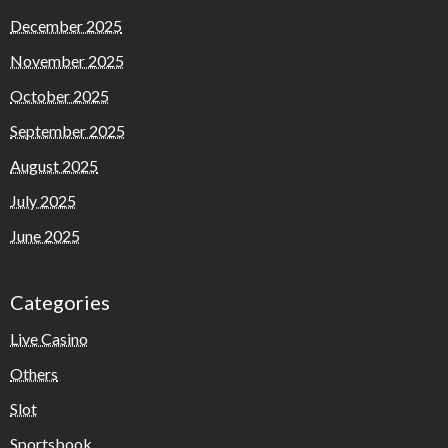
December 2025
November 2025
October 2025
September 2025
August 2025
July 2025
June 2025
Categories
Live Casino
Others
Slot
Sportsbook