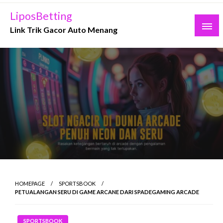
Skip
LiposBetting
to
Link Trik Gacor Auto Menang
content
HOMEPAGE
SPORTSBOOK
PETUALANGAN SERU DI GAME ARCANE DARI SPADEGAMING ARCADE
SPORTSBOOK