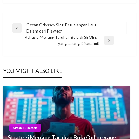
Post
Ocean Odyssey Slot: Petualangan Laut
Previous
Dalam dari Playtech
navigation
Post
Rahasia Menang Taruhan Bola di SBOBET
Next
yang Jarang Diketahui!
Post
YOU MIGHT ALSO LIKE
SPORTSBOOK
Strategi Menang Taruhan Bola Online yang