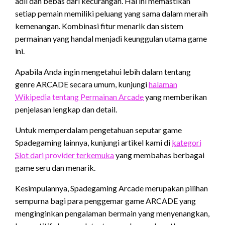
adil dan bebas dari kecurangan. Hal ini memastikan
setiap pemain memiliki peluang yang sama dalam meraih
kemenangan. Kombinasi fitur menarik dan sistem
permainan yang handal menjadi keunggulan utama game
ini.
Apabila Anda ingin mengetahui lebih dalam tentang
genre ARCADE secara umum, kunjungi
halaman
Wikipedia tentang Permainan Arcade
yang memberikan
penjelasan lengkap dan detail.
Untuk memperdalam pengetahuan seputar game
Spadegaming lainnya, kunjungi artikel kami di
kategori
Slot dari provider terkemuka
yang membahas berbagai
game seru dan menarik.
Kesimpulannya, Spadegaming Arcade merupakan pilihan
sempurna bagi para penggemar game ARCADE yang
menginginkan pengalaman bermain yang menyenangkan,