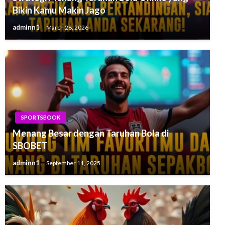
Bikin Kamu Makin Jago
adminn1
March 28, 2026
SPORTSBOOK
Menang Besar dengan Taruhan Bola di
SBOBET
adminn1
September 11, 2025