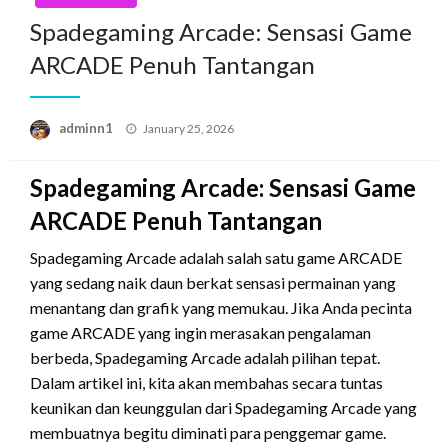
Spadegaming Arcade: Sensasi Game
ARCADE Penuh Tantangan
Posted
adminn1
January 25, 2026
on
Spadegaming Arcade: Sensasi Game
ARCADE Penuh Tantangan
Spadegaming Arcade adalah salah satu game ARCADE
yang sedang naik daun berkat sensasi permainan yang
menantang dan grafik yang memukau. Jika Anda pecinta
game ARCADE yang ingin merasakan pengalaman
berbeda, Spadegaming Arcade adalah pilihan tepat.
Dalam artikel ini, kita akan membahas secara tuntas
keunikan dan keunggulan dari Spadegaming Arcade yang
membuatnya begitu diminati para penggemar game.