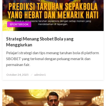
SPORTSBOOK
Strategi Menang Sbobet Bola yang
Menggiurkan
Pelajari strategi dan tips menang taruhan bola di platform
SBOBET yang terkenal dengan peluang menarik dan
permainan fair.
Posted
October 24, 2025
adminn1
on