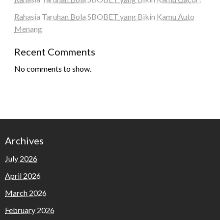
Rahasia Taruhan Bola SBOBET yang Bikin Kamu Auto
Menang
Recent Comments
No comments to show.
Archives
July 2026
April 2026
March 2026
February 2026