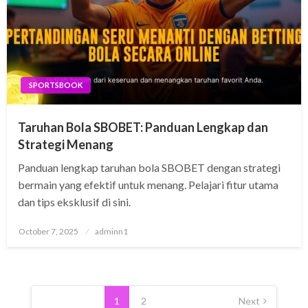
SPORTSBOOK
Taruhan Bola SBOBET: Panduan Lengkap dan
Strategi Menang
Panduan lengkap taruhan bola SBOBET dengan strategi
bermain yang efektif untuk menang. Pelajari fitur utama
dan tips eksklusif di sini.
Posted
October 7, 2025
adminn1
on
Posts
pagination
1
2
Next