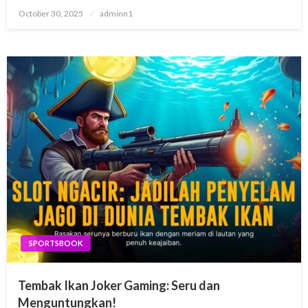
Posted
October 30, 2025
adminn1
on
SPORTSBOOK
Tembak Ikan Joker Gaming: Seru dan
Menguntungkan!