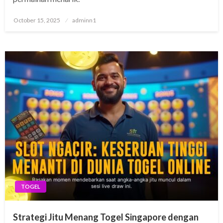
Posted
October 15, 2025
adminn1
on
TOGEL
Strategi Jitu Menang Togel Singapore dengan