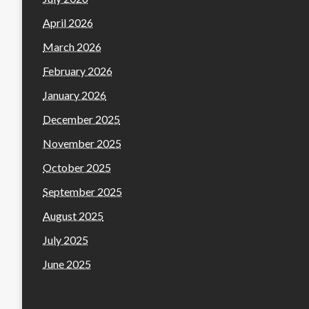
April 2026
March 2026
February 2026
January 2026
December 2025
November 2025
October 2025
September 2025
August 2025
July 2025
June 2025