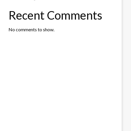
Recent Comments
No comments to show.