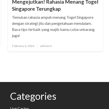
Mengejutkan! Rahasia Menang Togel
Singapore Terungkap
Temukan rahasia ampuh menang Togel Singapore
dengan strategi jitu dan pengetahuan mendalam.
Baca tips terbaik yang wajib kamu coba sekarang
juga!
Posted
February 6, 2026
adminn1
on
Categories
Live Casino