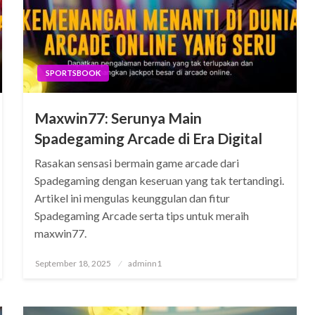
SPORTSBOOK
Maxwin77: Serunya Main
Spadegaming Arcade di Era Digital
Rasakan sensasi bermain game arcade dari
Spadegaming dengan keseruan yang tak tertandingi.
Artikel ini mengulas keunggulan dan fitur
Spadegaming Arcade serta tips untuk meraih
maxwin77.
Posted
September 18, 2025
adminn1
on