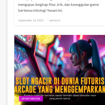
mengupas lengkap fitur, trik, dan keunggulan game
bertema mitologi Yunani ini.
Posted
September 16, 2025
adminn1
on
SPORTSBOOK