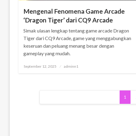
Mengenal Fenomena Game Arcade
‘Dragon Tiger’ dari CQ9 Arcade
Simak ulasan lengkap tentang game arcade Dragon
Tiger dari CQ9 Arcade, game yang menggabungkan
keseruan dan peluang menang besar dengan
gameplay yang mudah.
Posted
September 12, 2025
adminn1
on
Posts
1
pagination