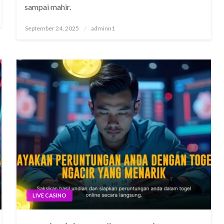
sampai mahir.
Posted
September 24, 2025
adminn1
on
LIVE CASINO