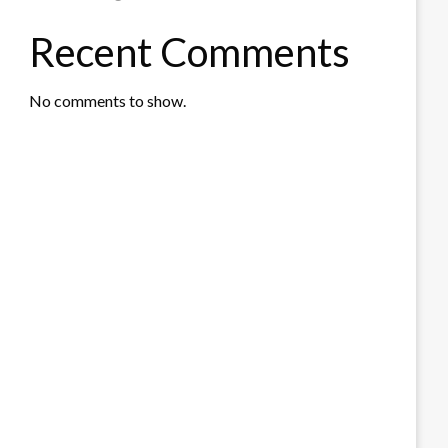
Recent Comments
No comments to show.