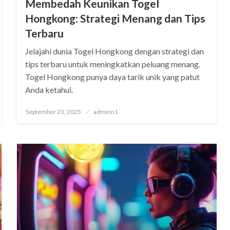
Membedah Keunikan Togel
Hongkong: Strategi Menang dan Tips
Terbaru
Jelajahi dunia Togel Hongkong dengan strategi dan
tips terbaru untuk meningkatkan peluang menang.
Togel Hongkong punya daya tarik unik yang patut
Anda ketahui.
Posted
September 23, 2025
adminn1
on