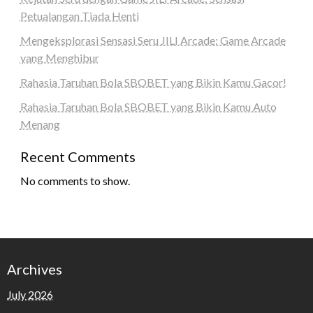
Petualangan Tiada Henti
Mengeksplorasi Sensasi Seru JILI Arcade: Game Arcade
yang Menghibur
Rahasia Taruhan Bola SBOBET yang Bikin Kamu Gacor!
Rahasia Taruhan Bola SBOBET yang Bikin Kamu Auto
Menang
Recent Comments
No comments to show.
Archives
July 2026