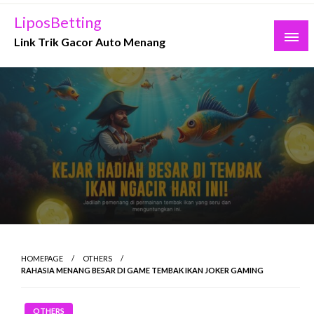
Skip
LiposBetting
to
Link Trik Gacor Auto Menang
content
HOMEPAGE
OTHERS
RAHASIA MENANG BESAR DI GAME TEMBAK IKAN JOKER GAMING
OTHERS