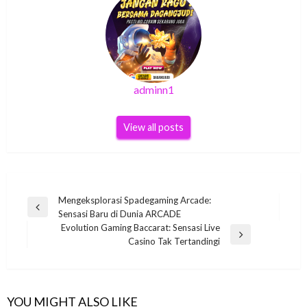
adminn1
View all posts
Post
Mengeksplorasi Spadegaming Arcade:
Previous
Sensasi Baru di Dunia ARCADE
navigation
Post
Evolution Gaming Baccarat: Sensasi Live
Next
Casino Tak Tertandingi
Post
YOU MIGHT ALSO LIKE