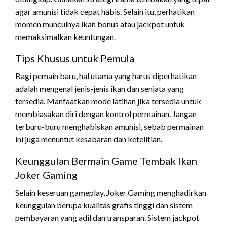
agar amunisi tidak cepat habis. Selain itu, perhatikan
momen munculnya ikan bonus atau jackpot untuk
memaksimalkan keuntungan.
Tips Khusus untuk Pemula
Bagi pemain baru, hal utama yang harus diperhatikan
adalah mengenal jenis-jenis ikan dan senjata yang
tersedia. Manfaatkan mode latihan jika tersedia untuk
membiasakan diri dengan kontrol permainan. Jangan
terburu-buru menghabiskan amunisi, sebab permainan
ini juga menuntut kesabaran dan ketelitian.
Keunggulan Bermain Game Tembak Ikan
Joker Gaming
Selain keseruan gameplay, Joker Gaming menghadirkan
keunggulan berupa kualitas grafis tinggi dan sistem
pembayaran yang adil dan transparan. Sistem jackpot