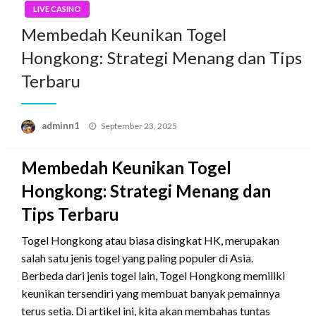
LIVE CASINO
Membedah Keunikan Togel
Hongkong: Strategi Menang dan Tips
Terbaru
Posted
adminn1
September 23, 2025
on
Membedah Keunikan Togel
Hongkong: Strategi Menang dan
Tips Terbaru
Togel Hongkong atau biasa disingkat HK, merupakan
salah satu jenis togel yang paling populer di Asia.
Berbeda dari jenis togel lain, Togel Hongkong memiliki
keunikan tersendiri yang membuat banyak pemainnya
terus setia. Di artikel ini, kita akan membahas tuntas