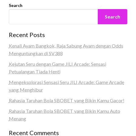
Search
Search
Recent Posts
Kenali Ayam Bangkok, Raja Sabung Ayam dengan Odds
Menguntungkan di SV388
Kejutan Seru dengan Game JILI Arcade: Sensasi
Petualangan Tiada Henti
Mengeksplorasi Sensasi Seru JILI Arcade: Game Arcade
yang Menghibur
Rahasia Taruhan Bola SBOBET yang Bikin Kamu Gacor!
Rahasia Taruhan Bola SBOBET yang Bikin Kamu Auto
Menang
Recent Comments