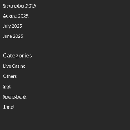
September 2025
August 2025
July 2025
June 2025
Categories
Live Casino
Others
Slot
Sportsbook
Togel