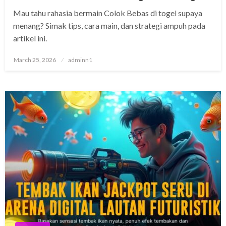
Mau tahu rahasia bermain Colok Bebas di togel supaya
menang? Simak tips, cara main, dan strategi ampuh pada
artikel ini.
Posted
March 25, 2026
adminn1
on