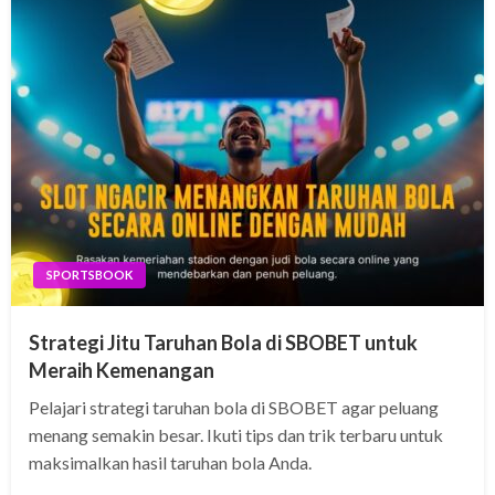
SPORTSBOOK
Strategi Jitu Taruhan Bola di SBOBET untuk
Meraih Kemenangan
Pelajari strategi taruhan bola di SBOBET agar peluang
menang semakin besar. Ikuti tips dan trik terbaru untuk
maksimalkan hasil taruhan bola Anda.