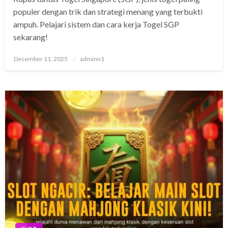
populer dengan trik dan strategi menang yang terbukti
ampuh. Pelajari sistem dan cara kerja Togel SGP
sekarang!
Posted
December 11, 2025
adminn1
on