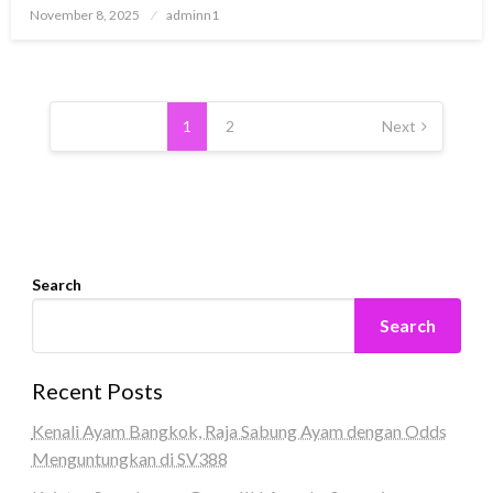
Posted
November 8, 2025
adminn1
on
Posts
pagination
1
2
Next
Search
Search
Recent Posts
Kenali Ayam Bangkok, Raja Sabung Ayam dengan Odds
Menguntungkan di SV388