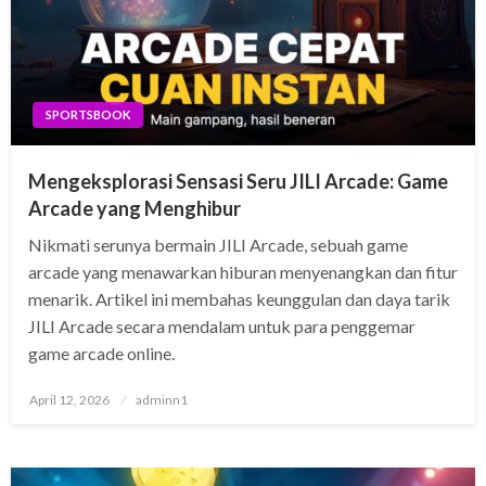
SPORTSBOOK
Mengeksplorasi Sensasi Seru JILI Arcade: Game
Arcade yang Menghibur
Nikmati serunya bermain JILI Arcade, sebuah game
arcade yang menawarkan hiburan menyenangkan dan fitur
menarik. Artikel ini membahas keunggulan dan daya tarik
JILI Arcade secara mendalam untuk para penggemar
game arcade online.
Posted
April 12, 2026
adminn1
on