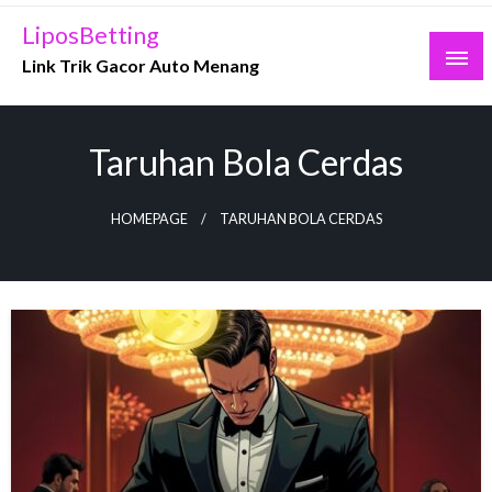
Skip
LiposBetting
to
Link Trik Gacor Auto Menang
content
Taruhan Bola Cerdas
HOMEPAGE
TARUHAN BOLA CERDAS