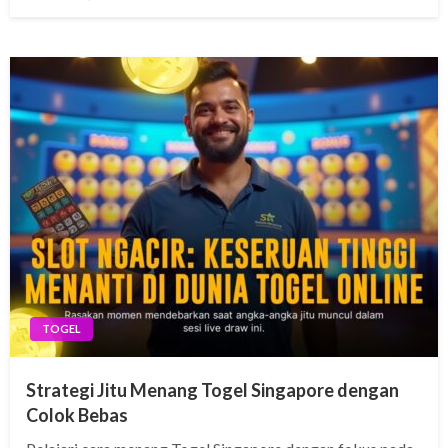
on
TOGEL
Strategi Jitu Menang Togel Singapore dengan
Colok Bebas