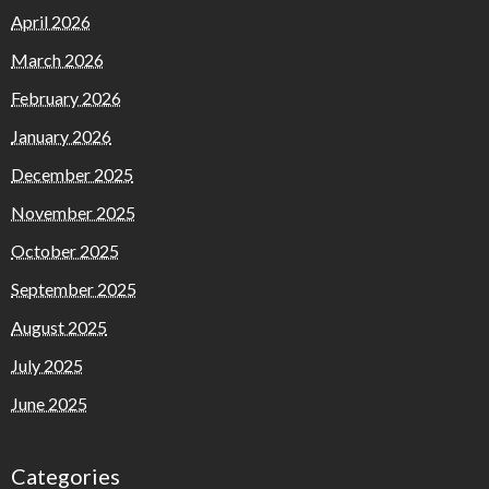
April 2026
March 2026
February 2026
January 2026
December 2025
November 2025
October 2025
September 2025
August 2025
July 2025
June 2025
Categories