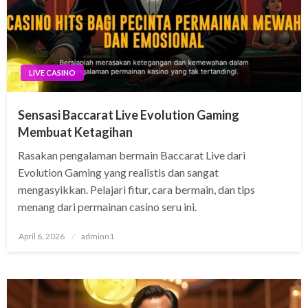
LIVE CASINO
Sensasi Baccarat Live Evolution Gaming
Membuat Ketagihan
Rasakan pengalaman bermain Baccarat Live dari
Evolution Gaming yang realistis dan sangat
mengasyikkan. Pelajari fitur, cara bermain, dan tips
menang dari permainan casino seru ini.
Posted
April 6, 2026
adminn1
on