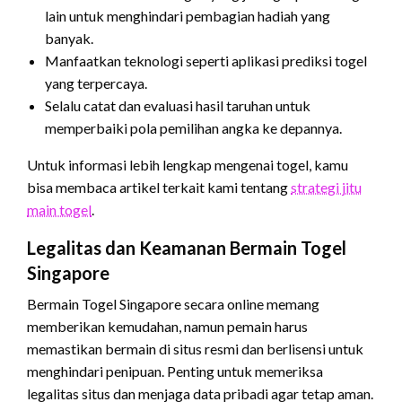
lain untuk menghindari pembagian hadiah yang
banyak.
Manfaatkan teknologi seperti aplikasi prediksi togel
yang terpercaya.
Selalu catat dan evaluasi hasil taruhan untuk
memperbaiki pola pemilihan angka ke depannya.
Untuk informasi lebih lengkap mengenai togel, kamu
bisa membaca artikel terkait kami tentang
strategi jitu
main togel
.
Legalitas dan Keamanan Bermain Togel
Singapore
Bermain Togel Singapore secara online memang
memberikan kemudahan, namun pemain harus
memastikan bermain di situs resmi dan berlisensi untuk
menghindari penipuan. Penting untuk memeriksa
legalitas situs dan menjaga data pribadi agar tetap aman.