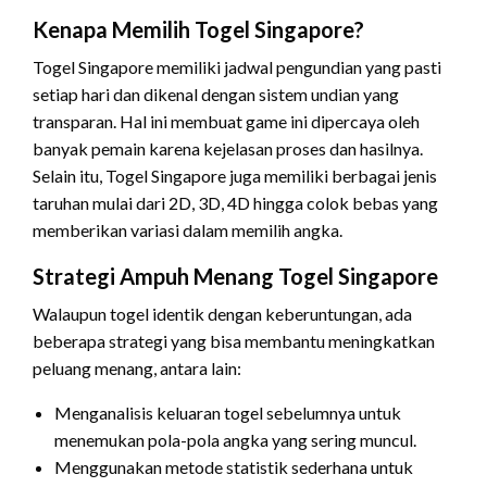
Kenapa Memilih Togel Singapore?
Togel Singapore memiliki jadwal pengundian yang pasti
setiap hari dan dikenal dengan sistem undian yang
transparan. Hal ini membuat game ini dipercaya oleh
banyak pemain karena kejelasan proses dan hasilnya.
Selain itu, Togel Singapore juga memiliki berbagai jenis
taruhan mulai dari 2D, 3D, 4D hingga colok bebas yang
memberikan variasi dalam memilih angka.
Strategi Ampuh Menang Togel Singapore
Walaupun togel identik dengan keberuntungan, ada
beberapa strategi yang bisa membantu meningkatkan
peluang menang, antara lain:
Menganalisis keluaran togel sebelumnya untuk
menemukan pola-pola angka yang sering muncul.
Menggunakan metode statistik sederhana untuk