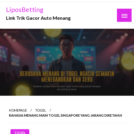
Skip
LiposBetting
to
Link Trik Gacor Auto Menang
content
HOMEPAGE
TOGEL
RAHASIA MENANG MAIN TOGEL SINGAPORE YANG JARANG DIKETAHUI
TOGEL