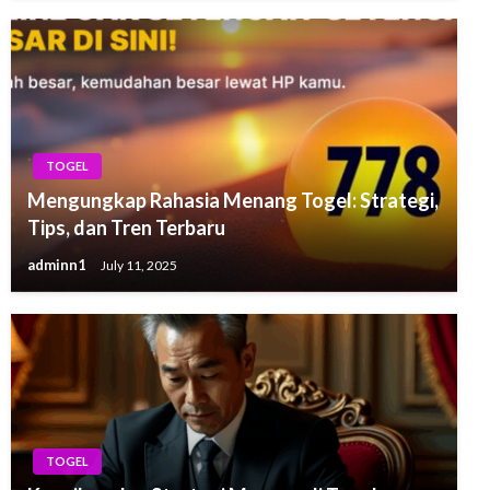
TOGEL
Mengungkap Rahasia Menang Togel: Strategi,
Tips, dan Tren Terbaru
adminn1
July 11, 2025
TOGEL