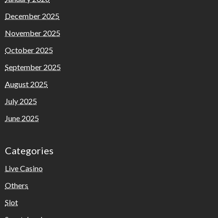
December 2025
November 2025
October 2025
September 2025
August 2025
July 2025
June 2025
Categories
Live Casino
Others
Slot