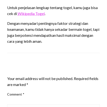
Untuk penjelasan lengkap tentang togel, kamu juga bisa
cek di
Wikipedia Togel
.
Dengan menyadari pentingnya faktor strategi dan
keamanan, kamu tidak hanya sekadar bermain togel, tapi
juga berpotensi mendapatkan hasil maksimal dengan
cara yang lebih aman.
LEAVE A RESPONSE
Your email address will not be published.
Required fields
are marked
*
Comment
*