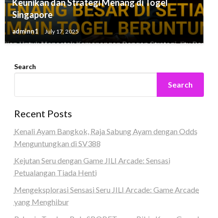
Keunikan dan Strategi Menang di Togel
Singapore
adminn1
July 17, 2025
Search
Search
Recent Posts
Kenali Ayam Bangkok, Raja Sabung Ayam dengan Odds
Menguntungkan di SV388
Kejutan Seru dengan Game JILI Arcade: Sensasi
Petualangan Tiada Henti
Mengeksplorasi Sensasi Seru JILI Arcade: Game Arcade
yang Menghibur