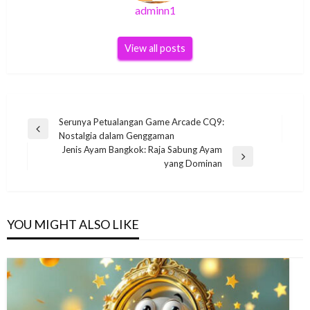
adminn1
View all posts
Post
Serunya Petualangan Game Arcade CQ9:
Previous
Nostalgia dalam Genggaman
navigation
Post
Jenis Ayam Bangkok: Raja Sabung Ayam
Next
yang Dominan
Post
YOU MIGHT ALSO LIKE