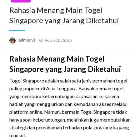
Rahasia Menang Main Togel
Singapore yang Jarang Diketahui
Posted
adminn1
August 28, 2025
on
Rahasia Menang Main Togel
Singapore yang Jarang Diketahui
Togel Singapore adalah salah satu jenis permainan togel
paling populer di Asia Tenggara. Banyak pemain togel
yang memburu keberuntungan di pasaran ini karena
hadiah yang menggiurkan dan kemudahan akses melalui
platform online. Namun, bermain Togel Singapore tidak
hanya soal keberuntungan, melainkan juga membutuhkan
strategi dan pemahaman terhadap pola-pola angka yang
muncul.