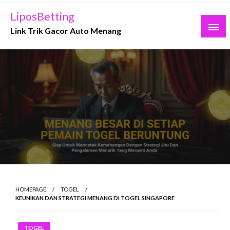
Skip
LiposBetting
to
Link Trik Gacor Auto Menang
content
HOMEPAGE
TOGEL
KEUNIKAN DAN STRATEGI MENANG DI TOGEL SINGAPORE
TOGEL