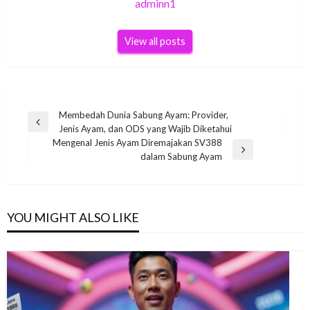
adminn1
View all posts
Post
Membedah Dunia Sabung Ayam: Provider,
Previous
Jenis Ayam, dan ODS yang Wajib Diketahui
navigation
Post
Mengenal Jenis Ayam Diremajakan SV388
Next
dalam Sabung Ayam
Post
YOU MIGHT ALSO LIKE