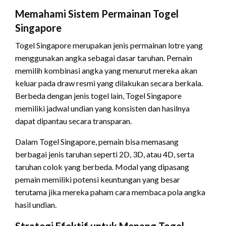
Memahami Sistem Permainan Togel
Singapore
Togel Singapore merupakan jenis permainan lotre yang
menggunakan angka sebagai dasar taruhan. Pemain
memilih kombinasi angka yang menurut mereka akan
keluar pada draw resmi yang dilakukan secara berkala.
Berbeda dengan jenis togel lain, Togel Singapore
memiliki jadwal undian yang konsisten dan hasilnya
dapat dipantau secara transparan.
Dalam Togel Singapore, pemain bisa memasang
berbagai jenis taruhan seperti 2D, 3D, atau 4D, serta
taruhan colok yang berbeda. Modal yang dipasang
pemain memiliki potensi keuntungan yang besar
terutama jika mereka paham cara membaca pola angka
hasil undian.
Strategi Efektif untuk Menang Togel