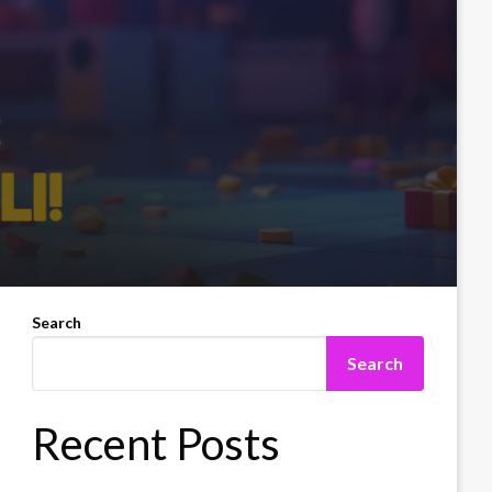
Search
Search
Recent Posts