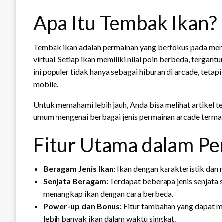
Apa Itu Tembak Ikan?
Tembak ikan adalah permainan yang berfokus pada men
virtual. Setiap ikan memiliki nilai poin berbeda, tergan
ini populer tidak hanya sebagai hiburan di arcade, tetap
mobile.
Untuk memahami lebih jauh, Anda bisa melihat artikel te
umum mengenai berbagai jenis permainan arcade terma
Fitur Utama dalam P
Beragam Jenis Ikan:
Ikan dengan karakteristik dan 
Senjata Beragam:
Terdapat beberapa jenis senjata s
menangkap ikan dengan cara berbeda.
Power-up dan Bonus:
Fitur tambahan yang dapat 
lebih banyak ikan dalam waktu singkat.