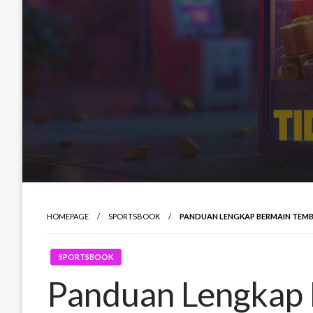
HOMEPAGE
SPORTSBOOK
PANDUAN LENGKAP BERMAIN TEMBAK
SPORTSBOOK
Panduan Lengkap