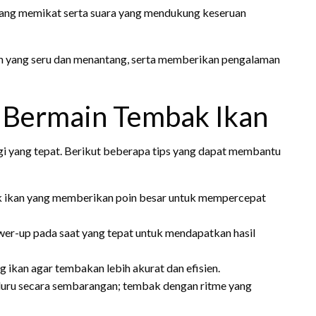
yang memikat serta suara yang mendukung keseruan
nan yang seru dan menantang, serta memberikan pengalaman
k Bermain Tembak Ikan
gi yang tepat. Berikut beberapa tips yang dapat membantu
ikan yang memberikan poin besar untuk mempercepat
r-up pada saat yang tepat untuk mendapatkan hasil
g ikan agar tembakan lebih akurat dan efisien.
uru secara sembarangan; tembak dengan ritme yang