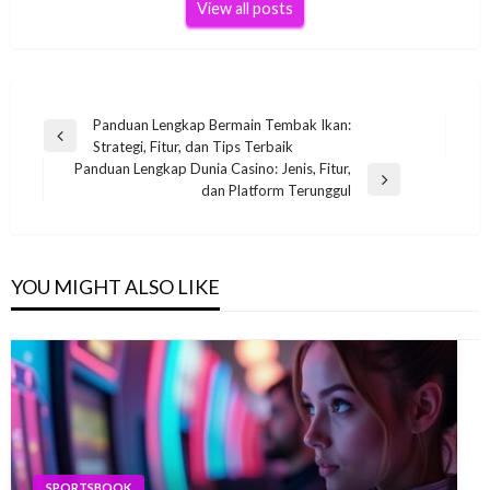
View all posts
Post
Panduan Lengkap Bermain Tembak Ikan:
Previous
Strategi, Fitur, dan Tips Terbaik
navigation
Post
Panduan Lengkap Dunia Casino: Jenis, Fitur,
Next
dan Platform Terunggul
Post
YOU MIGHT ALSO LIKE
SPORTSBOOK