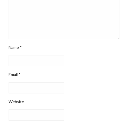
Name
*
Email
*
Website