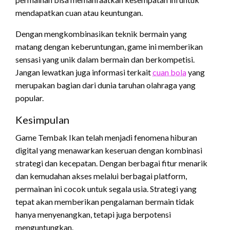
mendapatkan cuan atau keuntungan.
Dengan mengkombinasikan teknik bermain yang
matang dengan keberuntungan, game ini memberikan
sensasi yang unik dalam bermain dan berkompetisi.
Jangan lewatkan juga informasi terkait
cuan bola
yang
merupakan bagian dari dunia taruhan olahraga yang
popular.
Kesimpulan
Game Tembak Ikan telah menjadi fenomena hiburan
digital yang menawarkan keseruan dengan kombinasi
strategi dan kecepatan. Dengan berbagai fitur menarik
dan kemudahan akses melalui berbagai platform,
permainan ini cocok untuk segala usia. Strategi yang
tepat akan memberikan pengalaman bermain tidak
hanya menyenangkan, tetapi juga berpotensi
menguntungkan.