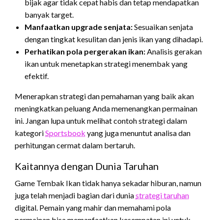
bijak agar tidak cepat habis dan tetap mendapatkan
banyak target.
Manfaatkan upgrade senjata:
Sesuaikan senjata
dengan tingkat kesulitan dan jenis ikan yang dihadapi.
Perhatikan pola pergerakan ikan:
Analisis gerakan
ikan untuk menetapkan strategi menembak yang
efektif.
Menerapkan strategi dan pemahaman yang baik akan
meningkatkan peluang Anda memenangkan permainan
ini. Jangan lupa untuk melihat contoh strategi dalam
kategori
Sportsbook
yang juga menuntut analisa dan
perhitungan cermat dalam bertaruh.
Kaitannya dengan Dunia Taruhan
Game Tembak Ikan tidak hanya sekadar hiburan, namun
juga telah menjadi bagian dari dunia
strategi taruhan
digital. Pemain yang mahir dan memahami pola
permainan bisa memanfaatkan kesempatan ini untuk