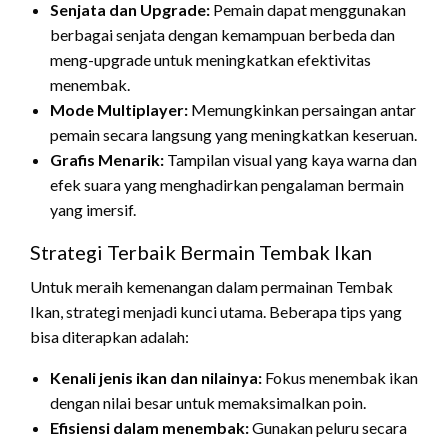
Senjata dan Upgrade:
Pemain dapat menggunakan
berbagai senjata dengan kemampuan berbeda dan
meng-upgrade untuk meningkatkan efektivitas
menembak.
Mode Multiplayer:
Memungkinkan persaingan antar
pemain secara langsung yang meningkatkan keseruan.
Grafis Menarik:
Tampilan visual yang kaya warna dan
efek suara yang menghadirkan pengalaman bermain
yang imersif.
Strategi Terbaik Bermain Tembak Ikan
Untuk meraih kemenangan dalam permainan Tembak
Ikan, strategi menjadi kunci utama. Beberapa tips yang
bisa diterapkan adalah:
Kenali jenis ikan dan nilainya:
Fokus menembak ikan
dengan nilai besar untuk memaksimalkan poin.
Efisiensi dalam menembak:
Gunakan peluru secara